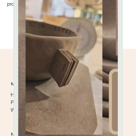
provided query parameters.
MAFALDA CERAMICS
Handmade ceramics by
@zoi_papagiannouli
Pottery workshops
Wholesale and retail
NEWSLETTER