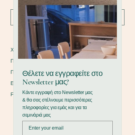
ΧΡΗΣΙΜΟΙ ΣΥΝΔΕΣΜΟΙ
Πολιτική Απορρήτου
Θέλετε να εγγραφείτε στο
Πολιτική επιστροφών
Newsletter μας?
Επικοινωνία
Κάντε εγγραφή στο Newsletter μας
FAQ
& θα σας στέλνουμε περισσότερες
πληροφορίες για εμάς και για τα
σεμινάριά μας